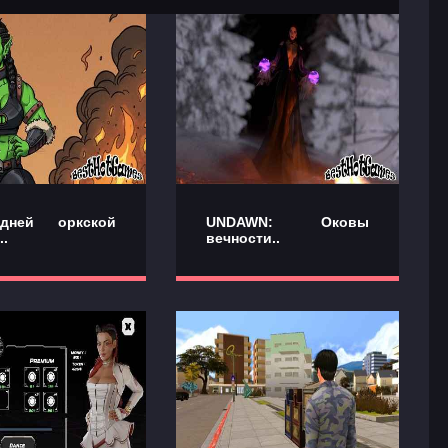
дней оркской
UNDAWN: Оковы
..
вечности..