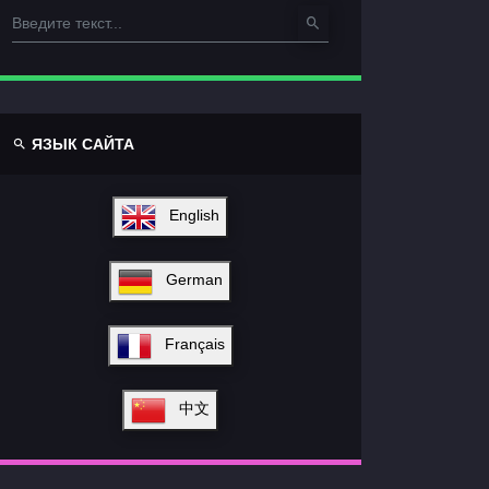
ЯЗЫК САЙТА
English
German
Français
中文