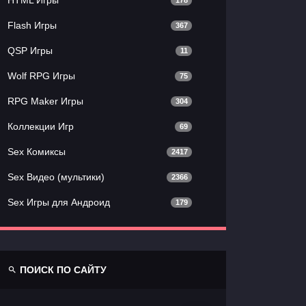
178
Flash Игры
367
QSP Игры
11
Wolf RPG Игры
75
RPG Maker Игры
304
Коллекции Игр
69
Sex Комиксы
2417
Sex Видео (мультики)
2366
Sex Игры для Андроид
179
ПОИСК ПО САЙТУ