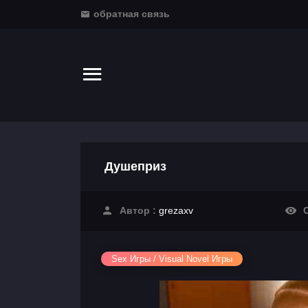
обратная связь
Душеприз
Автор :
grezaxv
С
Sex Игры / Visual Novel Игры