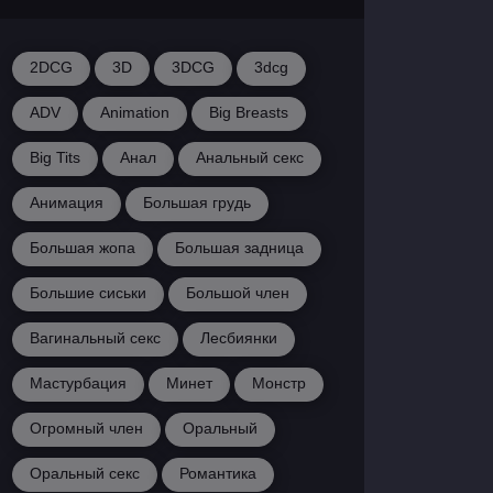
2DCG
3D
3DCG
3dcg
ADV
Animation
Big Breasts
Big Tits
Анал
Анальный секс
Анимация
Большая грудь
Большая жопа
Большая задница
Большие сиськи
Большой член
Вагинальный секс
Лесбиянки
Мастурбация
Минет
Монстр
Огромный член
Оральный
Оральный секс
Романтика