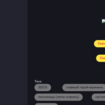
Скач
Ска
Теги:
3DCG
главный герой-мужчина
песочница (легко освоить)
систе