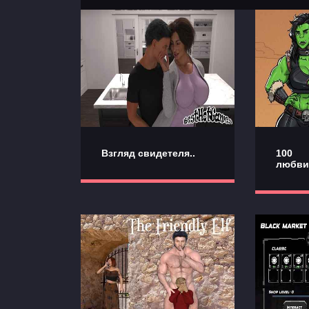
Взгляд свидетеля..
100 
любви