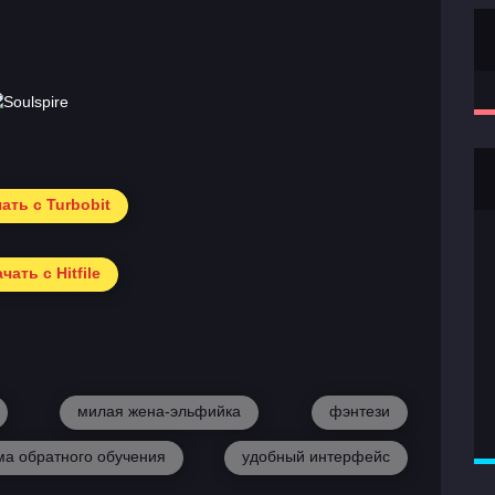
ать с Turbobit
чать с Hitfile
милая жена-эльфийка
фэнтези
ма обратного обучения
удобный интерфейс