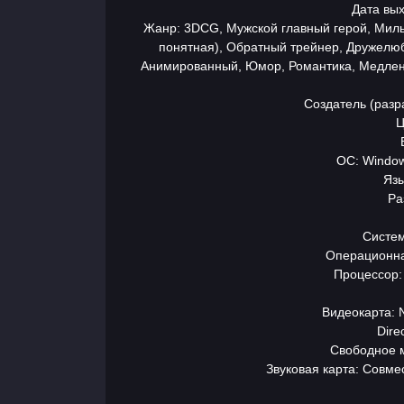
Дата вых
Жанр: 3DCG, Мужской главный герой, Милы
понятная), Обратный трейнер, Дружелюб
Анимированный, Юмор, Романтика, Медлен
Создатель (раз
Ц
ОС: Windows
Язы
Ра
Главная
Систем
Операционна
Процессор: 
Разделы
игр
Видеокарта: 
Dire
Свободное м
Контакты
Звуковая карта: Совм